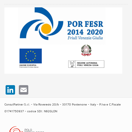
LinkedIn
Email
ConsulPartner S.r.l. - Via Roveredo 20/b - 33170 Pordenone - Italy - P.Iva e C.Fiscale
01741750937 - codice SDI: N92GLON