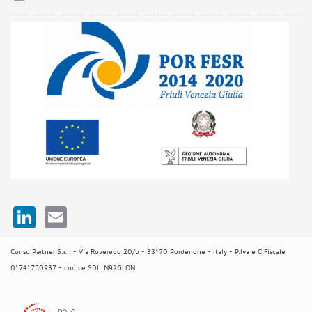
LinkedIn
Email
ConsulPartner S.r.l. - Via Roveredo 20/b - 33170 Pordenone - Italy - P.Iva e C.Fiscale
01741750937 - codice SDI: N92GLON